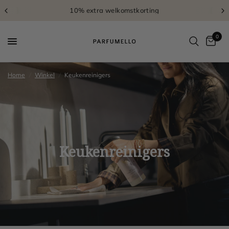
10% extra welkomstkorting
0
Home
/
Winkel
/
Keukenreinigers
Keukenreinigers